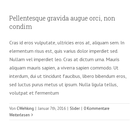
Pellentesque gravida augue orci, non
condim
Pellentesque gravida augue orci, non
Slider
condim
Cras id eros vulputate, ultricies eros at, aliquam sem. In
elementum risus est, quis varius dolor imperdiet sed.
Nullam vel imperdiet leo. Cras at dictum urna. Mauris
aliquam mauris sapien, a viverra sapien commodo. Ut
interdum, dui ut tincidunt faucibus, libero bibendum eros,
sed luctus purus metus ut ipsum. Nulla ligula tellus,
volutpat et fermentum
Von
CWehking
|
Januar 7th, 2016
|
Slider
|
0 Kommentare
Weiterlesen
Mauris aliquet auctor mi volutpat