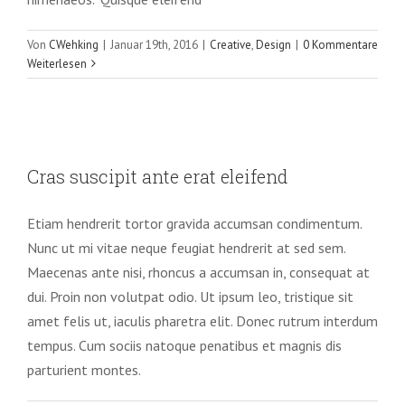
Von
CWehking
|
Januar 19th, 2016
|
Creative
,
Design
|
0 Kommentare
Weiterlesen
Cras suscipit ante erat eleifend
Cras suscipit ante erat eleifend
Creative
News
Etiam hendrerit tortor gravida accumsan condimentum.
Nunc ut mi vitae neque feugiat hendrerit at sed sem.
Maecenas ante nisi, rhoncus a accumsan in, consequat at
dui. Proin non volutpat odio. Ut ipsum leo, tristique sit
amet felis ut, iaculis pharetra elit. Donec rutrum interdum
tempus. Cum sociis natoque penatibus et magnis dis
parturient montes.