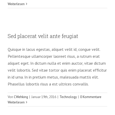
Weiterlesen
Sed placerat velit ante feugiat
Sed placerat velit ante feugiat
Technology
Quisque in lacus egestas, aliquet velit id, congue velit.
Pellentesque ullamcorper laoreet risus, a rutrum erat
aliquet eget. In dictum nulla et enim auctor, vitae dictum
velit lobortis. Sed vitae tortor quis enim placerat efficitur
in id urna. In in pretium metus, malesuada mattis elit.
Phasellus lobortis risus a est ultrices convallis.
Von
CWehking
|
Januar 19th, 2016
|
Technology
|
0 Kommentare
Weiterlesen