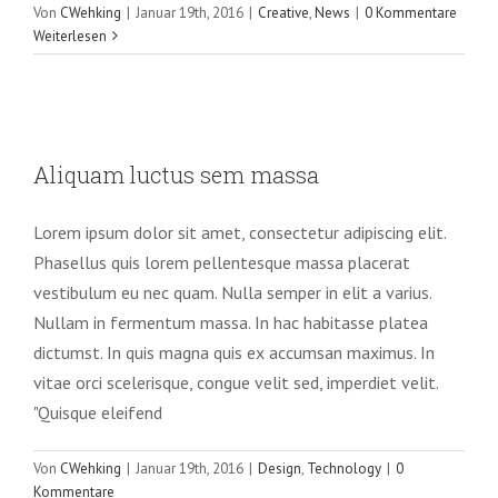
Von
CWehking
|
Januar 19th, 2016
|
Creative
,
News
|
0 Kommentare
Weiterlesen
Aliquam luctus sem massa
Aliquam luctus sem massa
Design
Technology
Lorem ipsum dolor sit amet, consectetur adipiscing elit.
Phasellus quis lorem pellentesque massa placerat
vestibulum eu nec quam. Nulla semper in elit a varius.
Nullam in fermentum massa. In hac habitasse platea
dictumst. In quis magna quis ex accumsan maximus. In
vitae orci scelerisque, congue velit sed, imperdiet velit.
"Quisque eleifend
Von
CWehking
|
Januar 19th, 2016
|
Design
,
Technology
|
0
Kommentare