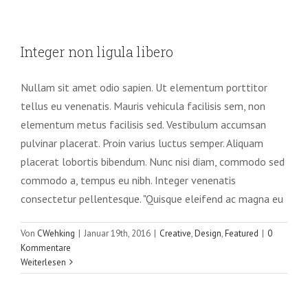
Integer non ligula libero
Integer non ligula libero
Creative
Design
Featured
Nullam sit amet odio sapien. Ut elementum porttitor
tellus eu venenatis. Mauris vehicula facilisis sem, non
elementum metus facilisis sed. Vestibulum accumsan
pulvinar placerat. Proin varius luctus semper. Aliquam
placerat lobortis bibendum. Nunc nisi diam, commodo sed
commodo a, tempus eu nibh. Integer venenatis
consectetur pellentesque. "Quisque eleifend ac magna eu
Von
CWehking
|
Januar 19th, 2016
|
Creative
,
Design
,
Featured
|
0
Kommentare
Weiterlesen