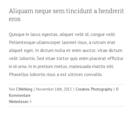
hendrerit eros
Aliquam neque sem tincidunt a hendrerit
Creative
Photography
eros
Quisque in lacus egestas, aliquet velit id, congue velit.
Pellentesque ullamcorper laoreet risus, a rutrum erat
aliquet eget. In dictum nulla et enim auctor, vitae dictum
velit lobortis. Sed vitae tortor quis enim placerat efficitur
in id urna. In in pretium metus, malesuada mattis elit.
Phasellus lobortis risus a est ultrices convallis.
Von
CWehking
|
November 16th, 2015
|
Creative
,
Photography
|
0
Kommentare
Weiterlesen