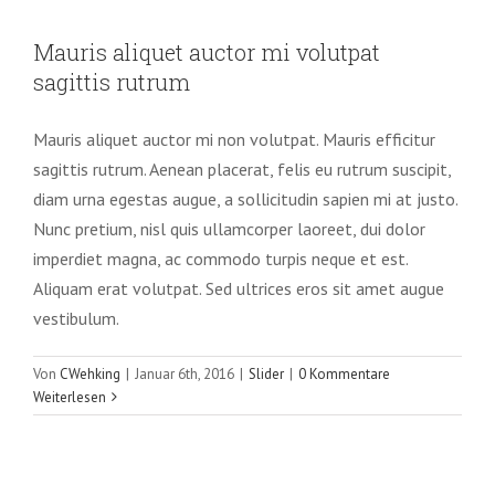
sagittis rutrum
Mauris aliquet auctor mi volutpat
Slider
sagittis rutrum
Mauris aliquet auctor mi non volutpat. Mauris efficitur
sagittis rutrum. Aenean placerat, felis eu rutrum suscipit,
diam urna egestas augue, a sollicitudin sapien mi at justo.
Nunc pretium, nisl quis ullamcorper laoreet, dui dolor
imperdiet magna, ac commodo turpis neque et est.
Aliquam erat volutpat. Sed ultrices eros sit amet augue
vestibulum.
Von
CWehking
|
Januar 6th, 2016
|
Slider
|
0 Kommentare
Weiterlesen
Aliquam neque sem tincidunt a