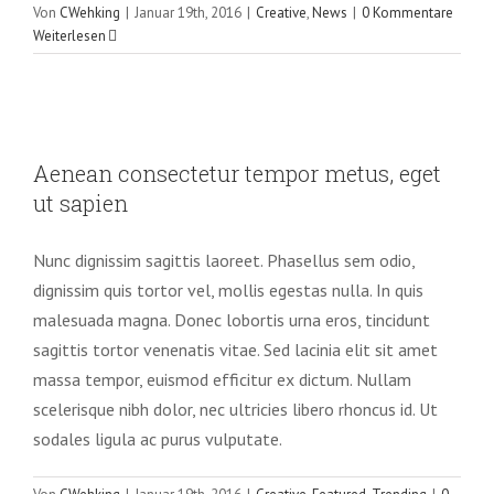
Von
CWehking
|
Januar 19th, 2016
|
Creative
,
News
|
0 Kommentare
Weiterlesen
Aenean consectetur tempor metus,
eget ut sapien
Aenean consectetur tempor metus, eget
Creative
Featured
Trending
ut sapien
Nunc dignissim sagittis laoreet. Phasellus sem odio,
dignissim quis tortor vel, mollis egestas nulla. In quis
malesuada magna. Donec lobortis urna eros, tincidunt
sagittis tortor venenatis vitae. Sed lacinia elit sit amet
massa tempor, euismod efficitur ex dictum. Nullam
scelerisque nibh dolor, nec ultricies libero rhoncus id. Ut
sodales ligula ac purus vulputate.