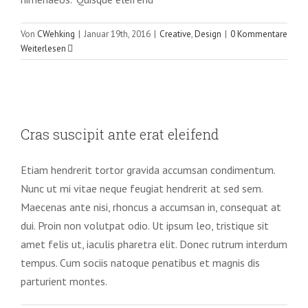
Von
CWehking
|
Januar 19th, 2016
|
Creative
,
Design
|
0 Kommentare
Weiterlesen
Cras suscipit ante erat eleifend
Cras suscipit ante erat eleifend
Creative
News
Etiam hendrerit tortor gravida accumsan condimentum.
Nunc ut mi vitae neque feugiat hendrerit at sed sem.
Maecenas ante nisi, rhoncus a accumsan in, consequat at
dui. Proin non volutpat odio. Ut ipsum leo, tristique sit
amet felis ut, iaculis pharetra elit. Donec rutrum interdum
tempus. Cum sociis natoque penatibus et magnis dis
parturient montes.