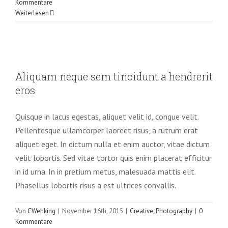
Kommentare
Weiterlesen
Aliquam neque sem tincidunt a
hendrerit eros
Aliquam neque sem tincidunt a hendrerit
Creative
Photography
eros
Quisque in lacus egestas, aliquet velit id, congue velit.
Pellentesque ullamcorper laoreet risus, a rutrum erat
aliquet eget. In dictum nulla et enim auctor, vitae dictum
velit lobortis. Sed vitae tortor quis enim placerat efficitur
in id urna. In in pretium metus, malesuada mattis elit.
Phasellus lobortis risus a est ultrices convallis.
Von
CWehking
|
November 16th, 2015
|
Creative
,
Photography
|
0
Kommentare