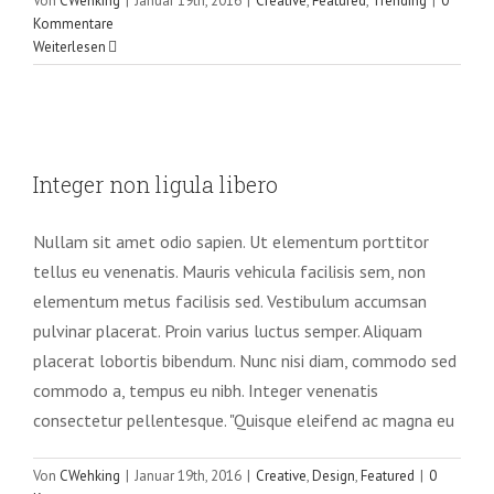
Von
CWehking
|
Januar 19th, 2016
|
Creative
,
Featured
,
Trending
|
0
Kommentare
Weiterlesen
Integer non ligula libero
Integer non ligula libero
Creative
Design
Featured
Nullam sit amet odio sapien. Ut elementum porttitor
tellus eu venenatis. Mauris vehicula facilisis sem, non
elementum metus facilisis sed. Vestibulum accumsan
pulvinar placerat. Proin varius luctus semper. Aliquam
placerat lobortis bibendum. Nunc nisi diam, commodo sed
commodo a, tempus eu nibh. Integer venenatis
consectetur pellentesque. "Quisque eleifend ac magna eu
Von
CWehking
|
Januar 19th, 2016
|
Creative
,
Design
,
Featured
|
0