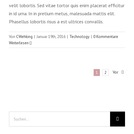
velit lobortis. Sed vitae tortor quis enim placerat efficitur
in id urna. In in pretium metus, malesuada mattis elit.
Phasellus lobortis risus a est ultrices convallis.
Von
CWehking
|
Januar 19th, 2016
|
Technology
|
0 Kommentare
Weiterlesen
Vor
1
2
Suche
nach: