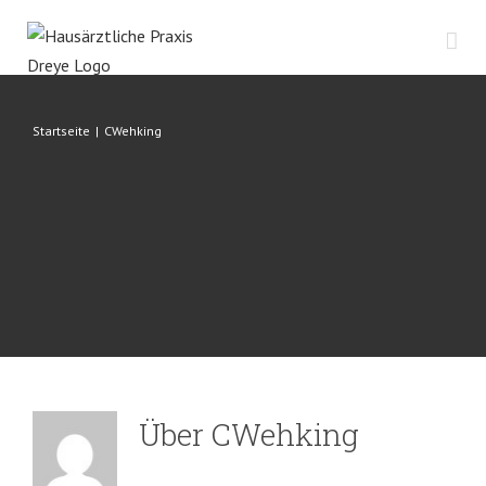
Zum
Inhalt
springen
Startseite
|
CWehking
Über
CWehking