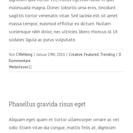
malesuada magna. Donec lobortis urna eros, tincidunt
sagittis tortor venenatis vitae. Sed lacinia elit sit amet
massa tempor, euismod efficitur ex dictum. Nullam
scelerisque nibh dolor, nec ultricies libero rhoncus id. Ut
sodales ligula ac purus vulputate.
Von
CWehking
|
Januar 19th, 2016
|
Creative
,
Featured
,
Trending
|
0
Kommentare
Weiterlesen
Phasellus gravida risus eget
Phasellus gravida risus eget
News
Web Design
Aliquam eget quam et tortor ullamcorper ornare ac vel
odio. Etiam vitae dui congue, mattis felis at, dignissim