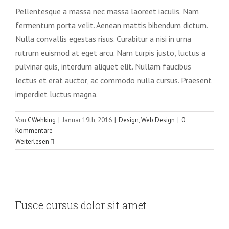
Pellentesque a massa nec massa laoreet iaculis. Nam
fermentum porta velit. Aenean mattis bibendum dictum.
Nulla convallis egestas risus. Curabitur a nisi in urna
rutrum euismod at eget arcu. Nam turpis justo, luctus a
pulvinar quis, interdum aliquet elit. Nullam faucibus
lectus et erat auctor, ac commodo nulla cursus. Praesent
imperdiet luctus magna.
Von
CWehking
|
Januar 19th, 2016
|
Design
,
Web Design
|
0
Kommentare
Weiterlesen
Fusce cursus dolor sit amet
Fusce cursus dolor sit amet
News
Web Design