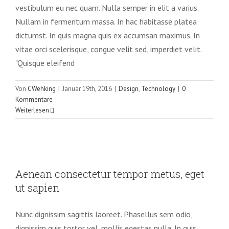
vestibulum eu nec quam. Nulla semper in elit a varius.
Nullam in fermentum massa. In hac habitasse platea
dictumst. In quis magna quis ex accumsan maximus. In
vitae orci scelerisque, congue velit sed, imperdiet velit.
"Quisque eleifend
Von
CWehking
|
Januar 19th, 2016
|
Design
,
Technology
|
0
Kommentare
Weiterlesen
Aenean consectetur tempor metus,
eget ut sapien
Aenean consectetur tempor metus, eget
Creative
Featured
Trending
ut sapien
Nunc dignissim sagittis laoreet. Phasellus sem odio,
dignissim quis tortor vel, mollis egestas nulla. In quis