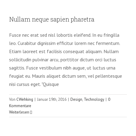
Nullam neque sapien pharetra
Nullam neque sapien pharetra
Design
Technology
Fusce nec erat sed nisl lobortis eleifend. In eu fringilla
leo. Curabitur dignissim efficitur lorem nec fermentum.
Etiam laoreet est facilisis consequat aliquam. Nullam
sollicitudin pulvinar arcu, porttitor dictum orci luctus
sagittis. Fusce vestibulum nibh augue, ut luctus urna
feugiat eu. Mauris aliquet dictum sem, vel pellentesque
nisi cursus eget. "Quisque
Von
CWehking
|
Januar 19th, 2016
|
Design
,
Technology
|
0
Kommentare
Weiterlesen