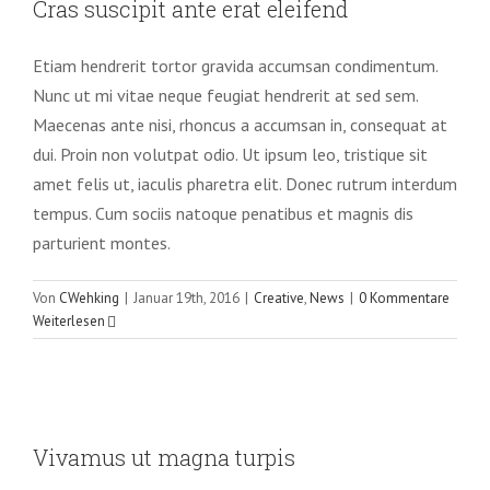
Cras suscipit ante erat eleifend
Creative
News
Etiam hendrerit tortor gravida accumsan condimentum.
Nunc ut mi vitae neque feugiat hendrerit at sed sem.
Maecenas ante nisi, rhoncus a accumsan in, consequat at
dui. Proin non volutpat odio. Ut ipsum leo, tristique sit
amet felis ut, iaculis pharetra elit. Donec rutrum interdum
tempus. Cum sociis natoque penatibus et magnis dis
parturient montes.
Von
CWehking
|
Januar 19th, 2016
|
Creative
,
News
|
0 Kommentare
Weiterlesen
Vivamus ut magna turpis
Vivamus ut magna turpis
Design
Web Design