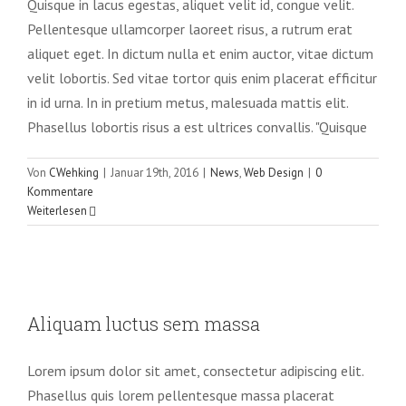
Quisque in lacus egestas, aliquet velit id, congue velit.
Pellentesque ullamcorper laoreet risus, a rutrum erat
aliquet eget. In dictum nulla et enim auctor, vitae dictum
velit lobortis. Sed vitae tortor quis enim placerat efficitur
in id urna. In in pretium metus, malesuada mattis elit.
Phasellus lobortis risus a est ultrices convallis. "Quisque
Von
CWehking
|
Januar 19th, 2016
|
News
,
Web Design
|
0
Kommentare
Weiterlesen
Aliquam luctus sem massa
Aliquam luctus sem massa
Design
Technology
Lorem ipsum dolor sit amet, consectetur adipiscing elit.
Phasellus quis lorem pellentesque massa placerat