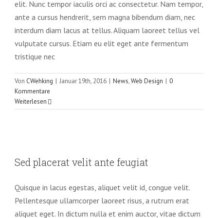
elit. Nunc tempor iaculis orci ac consectetur. Nam tempor,
ante a cursus hendrerit, sem magna bibendum diam, nec
interdum diam lacus at tellus. Aliquam laoreet tellus vel
vulputate cursus. Etiam eu elit eget ante fermentum
tristique nec
Von
CWehking
|
Januar 19th, 2016
|
News
,
Web Design
|
0
Kommentare
Weiterlesen
Sed placerat velit ante feugiat
Sed placerat velit ante feugiat
Technology
Quisque in lacus egestas, aliquet velit id, congue velit.
Pellentesque ullamcorper laoreet risus, a rutrum erat
aliquet eget. In dictum nulla et enim auctor, vitae dictum