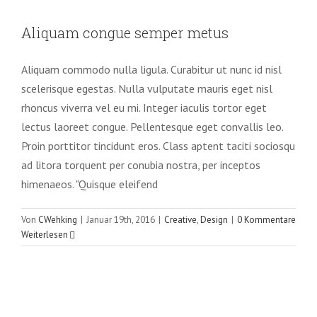
Aliquam congue semper metus
Aliquam congue semper metus
Creative
Design
Aliquam commodo nulla ligula. Curabitur ut nunc id nisl
scelerisque egestas. Nulla vulputate mauris eget nisl
rhoncus viverra vel eu mi. Integer iaculis tortor eget
lectus laoreet congue. Pellentesque eget convallis leo.
Proin porttitor tincidunt eros. Class aptent taciti sociosqu
ad litora torquent per conubia nostra, per inceptos
himenaeos. "Quisque eleifend
Von
CWehking
|
Januar 19th, 2016
|
Creative
,
Design
|
0 Kommentare
Weiterlesen
Cras suscipit ante erat eleifend