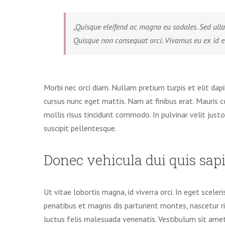
„Quisque eleifend ac magna eu sodales. Sed ull
Quisque non consequat orci. Vivamus eu ex id er
Morbi nec orci diam. Nullam pretium turpis et elit dap
cursus nunc eget mattis. Nam at finibus erat. Mauris c
mollis risus tincidunt commodo. In pulvinar velit justo
suscipit pellentesque.
Donec vehicula dui quis sap
Ut vitae lobortis magna, id viverra orci. In eget sceler
penatibus et magnis dis parturient montes, nascetur r
luctus felis malesuada venenatis. Vestibulum sit amet