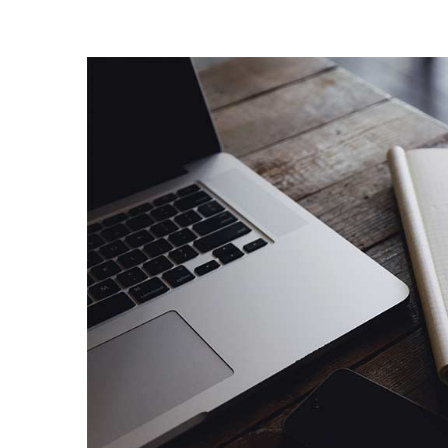
Zeige
grösseres
Bild