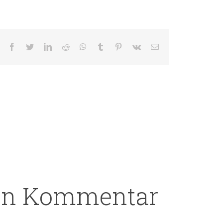
Facebook
Twitter
LinkedIn
Reddit
WhatsApp
Tumblr
Pinterest
Vk
E-
Mail
nen Kommentar