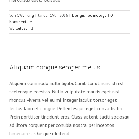
Von
CWehking
|
Januar 19th, 2016
|
Design
,
Technology
|
0
Kommentare
Weiterlesen
Aliquam congue semper metus
Aliquam congue semper metus
Creative
Design
Aliquam commodo nulla ligula. Curabitur ut nunc id nisl
scelerisque egestas. Nulla vulputate mauris eget nisl
rhoncus viverra vel eu mi. Integer iaculis tortor eget
lectus laoreet congue. Pellentesque eget convallis leo.
Proin porttitor tincidunt eros. Class aptent taciti sociosqu
ad litora torquent per conubia nostra, per inceptos
himenaeos. "Quisque eleifend