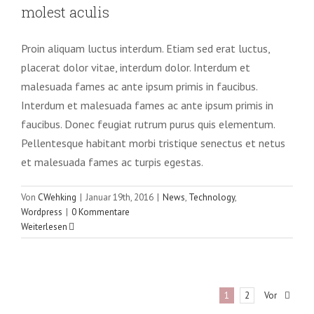
News
Technology
Wordpress
molest aculis
Proin aliquam luctus interdum. Etiam sed erat luctus,
placerat dolor vitae, interdum dolor. Interdum et
malesuada fames ac ante ipsum primis in faucibus.
Interdum et malesuada fames ac ante ipsum primis in
faucibus. Donec feugiat rutrum purus quis elementum.
Pellentesque habitant morbi tristique senectus et netus
et malesuada fames ac turpis egestas.
Von
CWehking
|
Januar 19th, 2016
|
News
,
Technology
,
Wordpress
|
0 Kommentare
Weiterlesen
Vor
1
2