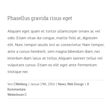
Phasellus gravida risus eget
Phasellus gravida risus eget
News
Web Design
Aliquam eget quam et tortor ullamcorper ornare ac vel
odio. Etiam vitae dui congue, mattis felis at, dignissim
elit. Nunc tempor iaculis orci ac consectetur. Nam tempor,
ante a cursus hendrerit, sem magna bibendum diam, nec
interdum diam lacus at tellus. Aliquam laoreet tellus vel
vulputate cursus. Etiam eu elit eget ante fermentum
tristique nec
Von
CWehking
|
Januar 19th, 2016
|
News
,
Web Design
|
0
Kommentare
Weiterlesen