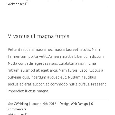
Weiterlesen
Vivamus ut magna turpis
Vivamus ut magna turpis
Design
Web Design
Pellentesque a massa nec massa laoreet iaculis. Nam
fermentum porta velit. Aenean mattis bibendum dictum.
Nulla convallis egestas risus. Curabitur a nisi in urna
rutrum euismod at eget arcu. Nam turpis justo, luctus a
pulvinar quis, interdum aliquet elit. Nullam faucibus
lectus et erat auctor, ac commodo nulla cursus. Praesent
imperdiet luctus magna.
Von
CWehking
|
Januar 19th, 2016
|
Design
,
Web Design
|
0
Kommentare
Weiterlesen