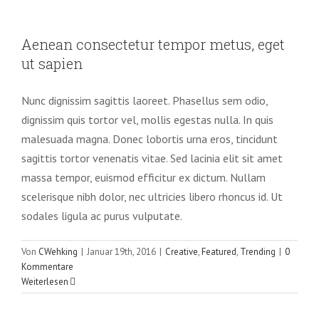
Aenean consectetur tempor metus,
eget ut sapien
Aenean consectetur tempor metus, eget
Creative
Featured
Trending
ut sapien
Nunc dignissim sagittis laoreet. Phasellus sem odio,
dignissim quis tortor vel, mollis egestas nulla. In quis
malesuada magna. Donec lobortis urna eros, tincidunt
sagittis tortor venenatis vitae. Sed lacinia elit sit amet
massa tempor, euismod efficitur ex dictum. Nullam
scelerisque nibh dolor, nec ultricies libero rhoncus id. Ut
sodales ligula ac purus vulputate.
Von
CWehking
|
Januar 19th, 2016
|
Creative
,
Featured
,
Trending
|
0
Kommentare
Weiterlesen