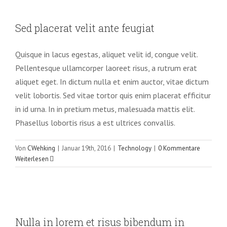
Sed placerat velit ante feugiat
Sed placerat velit ante feugiat
Technology
Quisque in lacus egestas, aliquet velit id, congue velit.
Pellentesque ullamcorper laoreet risus, a rutrum erat
aliquet eget. In dictum nulla et enim auctor, vitae dictum
velit lobortis. Sed vitae tortor quis enim placerat efficitur
in id urna. In in pretium metus, malesuada mattis elit.
Phasellus lobortis risus a est ultrices convallis.
Von
CWehking
|
Januar 19th, 2016
|
Technology
|
0 Kommentare
Weiterlesen
Nulla in lorem et risus bibendum in
molest aculis
Nulla in lorem et risus bibendum in