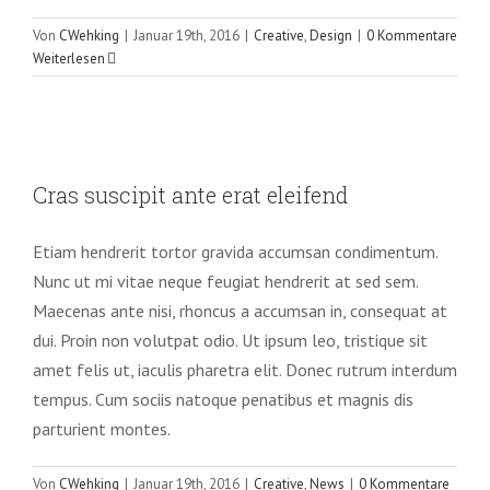
Von
CWehking
|
Januar 19th, 2016
|
Creative
,
Design
|
0 Kommentare
Weiterlesen
Cras suscipit ante erat eleifend
Cras suscipit ante erat eleifend
Creative
News
Etiam hendrerit tortor gravida accumsan condimentum.
Nunc ut mi vitae neque feugiat hendrerit at sed sem.
Maecenas ante nisi, rhoncus a accumsan in, consequat at
dui. Proin non volutpat odio. Ut ipsum leo, tristique sit
amet felis ut, iaculis pharetra elit. Donec rutrum interdum
tempus. Cum sociis natoque penatibus et magnis dis
parturient montes.
Von
CWehking
|
Januar 19th, 2016
|
Creative
,
News
|
0 Kommentare