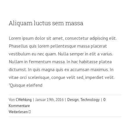
Aliquam luctus sem massa
Aliquam luctus sem massa
Design
Technology
Lorem ipsum dolor sit amet, consectetur adipiscing elit.
Phasellus quis lorem pellentesque massa placerat
vestibulum eu nec quam. Nulla semper in elit a varius.
Nullam in fermentum massa. In hac habitasse platea
dictumst. In quis magna quis ex accumsan maximus. In
vitae orci scelerisque, congue velit sed, imperdiet velit.
"Quisque eleifend
Von
CWehking
|
Januar 19th, 2016
|
Design
,
Technology
|
0
Kommentare
Weiterlesen