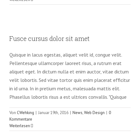
Fusce cursus dolor sit amet
Fusce cursus dolor sit amet
News
Web Design
Quisque in lacus egestas, aliquet velit id, congue velit.
Pellentesque ullamcorper laoreet risus, a rutrum erat
aliquet eget. In dictum nulla et enim auctor, vitae dictum
velit lobortis. Sed vitae tortor quis enim placerat efficitur
in id urna. In in pretium metus, malesuada mattis elit.
Phasellus lobortis risus a est ultrices convallis. "Quisque
Von
CWehking
|
Januar 19th, 2016
|
News
,
Web Design
|
0
Kommentare
Weiterlesen