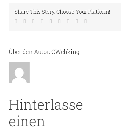
Share This Story, Choose Your Platform!
Facebook
Twitter
LinkedIn
Reddit
WhatsApp
Tumblr
Pinterest
Vk
E-
Mail
Über den Autor:
CWehking
Hinterlasse
einen